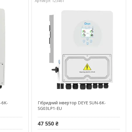
123461
-6K-
Гібридний інвертор DEYE SUN-6K-
SG03LP1-EU
47 550 ₴