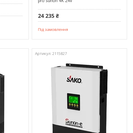
pro sunon 4K 24V
24 235 ₴
Під замовлення
2115827