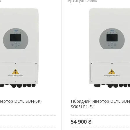
9
123460
нвертор DEYE SUN-6K-
Гібридний інвертор DEYE SUN
SG03LP1-EU
54 900 ₴