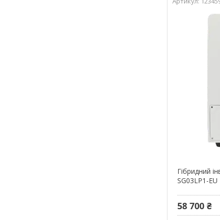
12345
Гібридний і
SG03LP1-EU
58 700 ₴