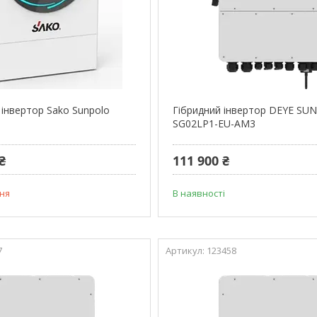
інвертор Sako Sunpolo
Гібридний інвертор DEYE SUN
SG02LP1-EU-AM3
₴
111 900 ₴
ня
В наявності
7
123458