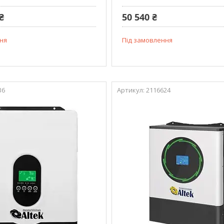
₴
50 540 ₴
ня
Під замовлення
36
2116624