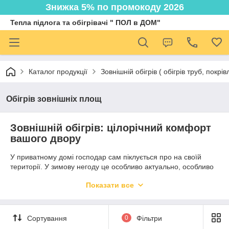
Знижка 5% по промокоду 2026
Тепла підлога та обігрівачі " ПОЛ в ДОМ"
Каталог продукції
Зовнішній обігрів ( обігрів труб, покрі
Обігрів зовнішніх площ
Зовнішній обігрів: цілорічний комфорт
вашого двору
У приватному домі господар сам піклується про на своїй
території. У зимову негоду це особливо актуально, особливо
холод та у ожеледицю.
Показати все
Боїтеся виходити взимку у двір і випускати дітей по
слизьких сходинках?
Не можете заїхати по обледенелому подъездному
Сортування
0
Фільтри
шляху?