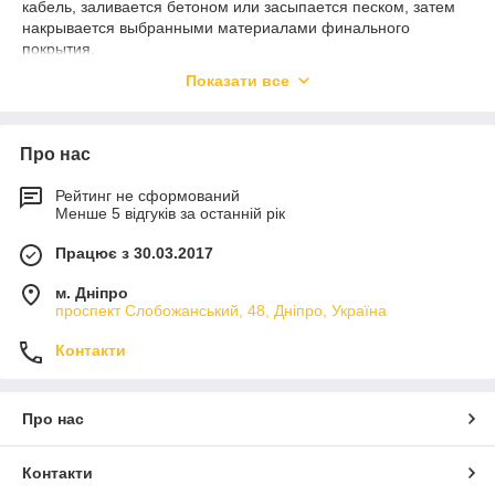
мощений або заасфальтований двір;
кабель, заливается бетоном или засыпается песком, затем
накрывается выбранными материалами финального
майданчик;
покрытия.
заїзд для транспорту та інші місця.
Ограничений по материалу основания нет: это могут быть:
Показати все
Для ряду підприємців і організацій може бути дуже важливим
бетонные покрытия;
зовнішній обігрів:
асфальт;
автостоянок;
Про нас
гравий;
мостів;
Рейтинг не сформований
·плотно утрамбованный песок.
під'їзних шляхів;
Менше 5 відгуків за останній рік
Финальные покрытия также могут быть разнообразными, это
розвантажувальних майданчиків;
не влияет на функциональность системы:
Працює з 30.03.2017
тротуарів та ін.
асфальт;
м. Дніпро
Забезпечимо свободу від снігу і льоду скрізь, де це буде
тротуарная плитка;
проспект Слобожанський, 48, Дніпро, Україна
потрібно.
брусчатка;
Як працює система зовнішнього
Контакти
обігріву?
мрамор;
гранит.
На підготовлену основу укладають гріючий кабель,
Про нас
Система может быть в различной комплектации и мощности:
заливається бетоном або засипається піском, потім
это зависит от предполагаемой площади обогрева и ряда
накривається обраними матеріалами фінального покриття.
других нюансов. Например, если вы выбираете модель с
Контакти
Обмежень за матеріалом основи немає: це можуть бути:
терморегулятором, она включит обогрев только при