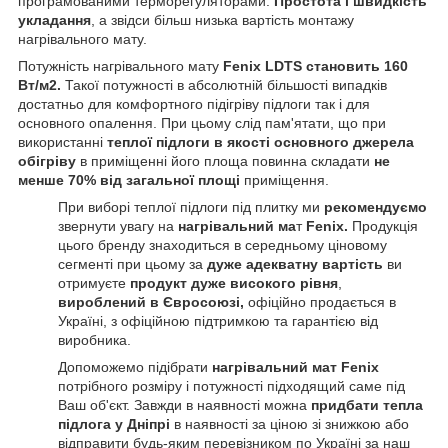
програмованими терморегуляторами.
Простота і швидкість
укладання
, а звідси більш низька вартість монтажу
нагрівального мату.
Потужність нагрівального мату
Fenix LDTS становить 160
Вт/м2.
Такої потужності в абсолютній більшості випадків
достатньо для комфортного підігріву підлоги так і для
основного опалення. При цьому слід пам'ятати, що при
використанні
теплої підлоги в якості основного джерела
обігріву
в приміщенні його площа повинна складати
не
менше 70% від загальної площі
приміщення.
При виборі теплої підлоги під плитку ми
рекомендуємо
звернути увагу на
нагрівальний ма
т
Fenix.
Продукція
цього бренду знаходиться в середньому ціновому
сегменті при цьому за
дуже адекватну вартість
ви
отримуєте
продукт дуже високого рівня
,
вироблений в Євросоюзі,
офіційно продається в
Україні, з офіційною підтримкою та гарантією від
виробника.
Допоможемо підібрати
нагрівальний мат
Fenix
потрібного розміру і потужності підходящий саме під
Ваш об'єкт. Завжди в наявності можна
придбати тепла
підлога у Дніпрі
в наявності за ціною зі знижкою або
відправити будь-яким перевізником по Україні за наш