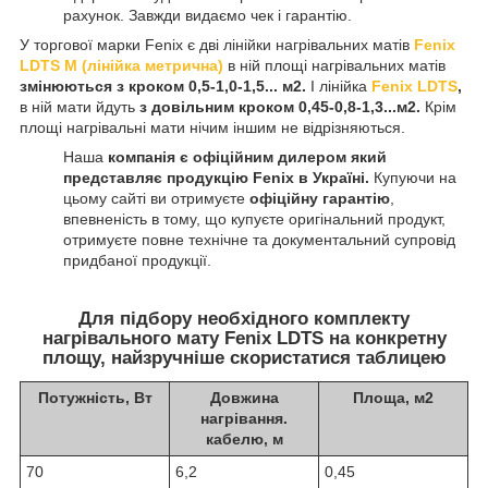
рахунок. Завжди видаємо чек і гарантію.
У торгової марки Fenix є дві лінійки нагрівальних матів
Fenix
LDTS M
(лінійка метрична)
в ній площі нагрівальних матів
змінюються з кроком 0,5-1,0-1,5... м2.
І лінійка
Fenix LDTS
,
в ній мати йдуть
з довільним кроком 0,45-0,8-1,3...м2.
Крім
площі нагрівальні мати нічим іншим не відрізняються.
Наша
компанія є офіційним дилером який
представляє продукцію Fenix в Україні.
Купуючи на
цьому сайті ви отримуєте
офіційну гарантію
,
впевненість в тому, що купуєте оригінальний продукт,
отримуєте повне технічне та документальний супровід
придбаної продукції.
Для підбору необхідного комплекту
нагрівального мату Fenix LDTS на конкретну
площу, найзручніше скористатися таблицею
Потужність, Вт
Довжина
Площа, м2
нагрівання.
кабелю, м
70
6,2
0,45