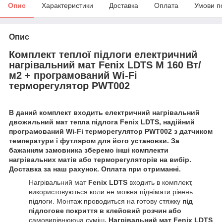
Опис
Характеристики
Доставка
Оплата
Умови п
Опис
Комплект теплої підлоги електричний
нагрівальний мат Fenix LDTS M 160 Вт/
м2 + програмований Wi-Fi
терморегулятор PWT002
В даний комплект входить електричний нагрівальний
двожильний мат тепла підлога Fenix LDTS, надійний
програмований Wi-Fi терморегулятор PWT002 з датчиком
температури і футляром для його установки. За
бажанням замовника зберемо інші комплекти
нагрівальних матів або терморегуляторів на вибір.
Доставка за наш рахунок. Оплата при отриманні.
Нагрівальний мат
Fenix LDTS
входить в комплект,
використовуються коли не можна піднімати рівень
підлоги. Монтаж проводиться на готову стяжку
під
підлогове покриття в клейовий розчин або
самовирівнююча суміш
.
Нагрівальний мат Fenix LDTS