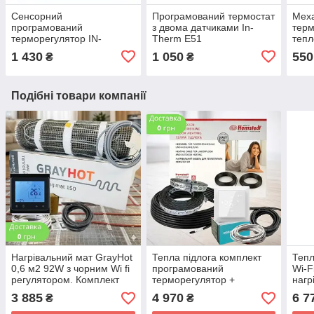
Сенсорний
Програмований термостат
Мех
програмований
з двома датчиками In-
терм
терморегулятор IN-
Therm E51
тепл
THERM E91
RTC
1 430
1 050
550
₴
₴
Подібні товари компанії
Нагрівальний мат GrayHot
Тепла підлога комплект
Тепл
0,6 м2 92W з чорним Wi fi
програмований
Wi-F
регулятором. Комплект
терморегулятор +
нагр
теплої підлоги
нагрівальний кабель
Hems
3 885
4 970
6 7
₴
₴
Hemstedt BR-IM