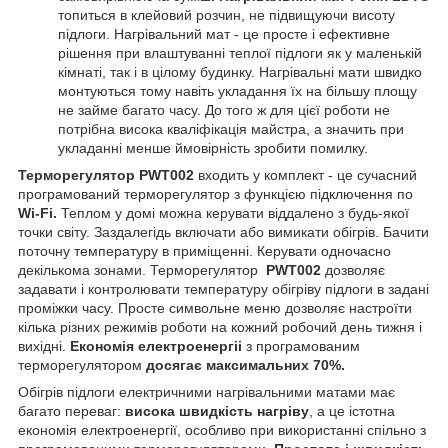
топиться в клейовий розчин, не підвищуючи висоту
підлоги. Нагрівальний мат - це просте і ефективне
рішення при влаштуванні теплої підлоги як у маленькій
кімнаті, так і в цілому будинку. Нагрівальні мати швидко
монтуються тому навіть укладання їх на більшу площу
не займе багато часу. До того ж для цієї роботи не
потрібна висока кваліфікація майстра, а значить при
укладанні менше ймовірність зробити помилку.
Терморегулятор
PWT002
входить у комплект - це сучасний
програмований терморегулятор з функцією підключення по
Wi-Fi.
Теплом у домі можна керувати віддалено з будь-якої
точки світу. Заздалегідь включати або вимикати обігрів. Бачити
поточну температуру в приміщенні. Керувати одночасно
декількома зонами. Терморегулятор
PWT002
дозволяє
задавати і контролювати температуру обігріву підлоги в задані
проміжки часу. Просте символьне меню дозволяє настроїти
кілька різних режимів роботи на кожний робочий день тижня і
вихідні.
Економія е
лектроенергіі
з програмованим
терморегулятором
досягає максимальних 70%.
Обігрів підлоги електричними нагрівальними матами має
багато переваг:
висока швидкість нагріву
, а це істотна
економія електроенергії, особливо при використанні спільно з