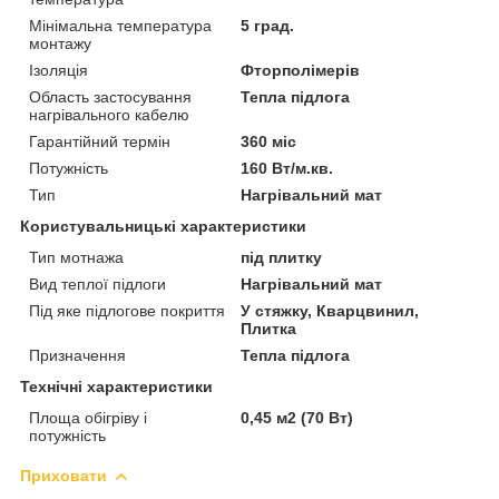
Мінімальна температура
5 град.
монтажу
Ізоляція
Фторполімерів
Область застосування
Тепла підлога
нагрівального кабелю
Гарантійний термін
360 міс
Потужність
160 Вт/м.кв.
Тип
Нагрівальний мат
Користувальницькі характеристики
Тип мотнажа
під плитку
Вид теплої підлоги
Нагрівальний мат
Під яке підлогове покриття
У стяжку, Кварцвинил,
Плитка
Призначення
Тепла підлога
Технічні характеристики
Площа обігріву і
0,45 м2 (70 Вт)
потужність
Приховати