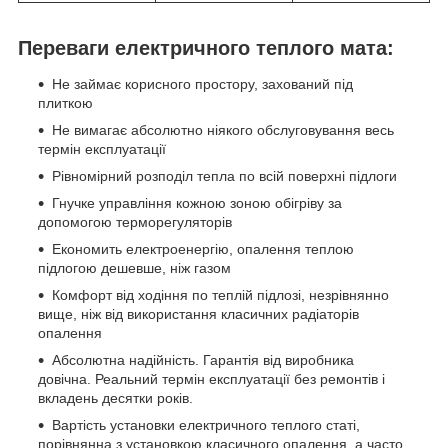
Переваги електричного теплого мата:
Не займає корисного простору, захований під
плиткою
Не вимагає абсолютно ніякого обслуговування весь
термін експлуатації
Рівномірний розподіл тепла по всій поверхні підлоги
Гнучке управління кожною зоною обігріву за
допомогою терморегуляторів
Економить електроенергію, опалення теплою
підлогою дешевше, ніж газом
Комфорт від ходіння по теплій підлозі, незрівнянно
вище, ніж від використання класичних радіаторів
опалення
Абсолютна надійність. Гарантія від виробника
довічна. Реальний термін експлуатації без ремонтів і
вкладень десятки років.
Вартість установки електричного теплого статі,
порівнянна з установкою класичного опалення, а часто