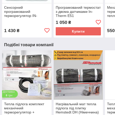
Сенсорний
Програмований термостат
Мех
програмований
з двома датчиками In-
терм
терморегулятор IN-
Therm E51
тепл
THERM E91
RTC
1 050
₴
1 430
550
₴
Купити
Подібні товари компанії
Тепла підлога комплект
Нагрівальний мат тепла
Тепл
механічний
підлога під плитку
меха
терморегулятор +
Hemstedt DH (Німеччина)
терм