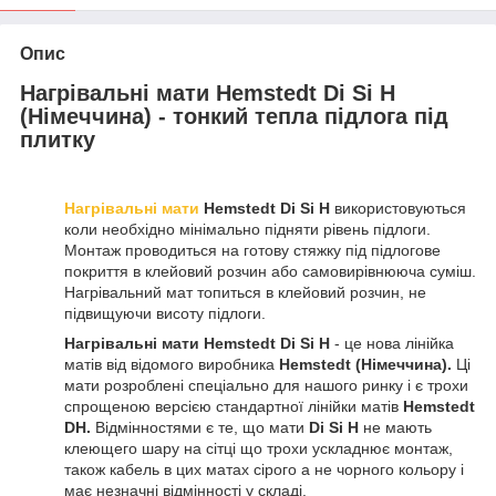
Опис
Нагрівальні мати Hemstedt Di Si H
(Німеччина) - тонкий тепла підлога під
плитку
Нагрівальні мати
Hemstedt Di Si H
використовуються
коли необхідно мінімально підняти рівень підлоги.
Монтаж проводиться на готову стяжку під підлогове
покриття в клейовий розчин або самовирівнююча суміш.
Нагрівальний мат топиться в клейовий розчин, не
підвищуючи висоту підлоги.
Нагрівальні мати Hemstedt Di Si H
- це нова лінійка
матів від відомого виробника
Hemstedt (Німеччина).
Ці
мати розроблені спеціально для нашого ринку і є трохи
спрощеною версією стандартної лінійки матів
Hemstedt
DH.
Відмінностями є те, що мати
Di Si H
не мають
клеющего шару на сітці що трохи ускладнює монтаж,
також кабель в цих матах сірого а не чорного кольору і
має незначні відмінності у складі.