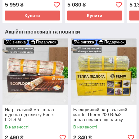
нагрівальний мат
нагр
5 959
5 080
5 1
₴
₴
Hemstedt Di Si H
Hems
Купити
Купити
Акційні пропозиції та новинки
5% знижка
Подарунок
5% знижка
Подарунок
Нагрівальний мат тепла
Електричний нагрівальний
підлога під плитку Fenix
мат In-Therm 200 Вт/м2
LDTS М
тепла підлога під плитку
В наявності
В наявності
2 490
2 340
₴
₴