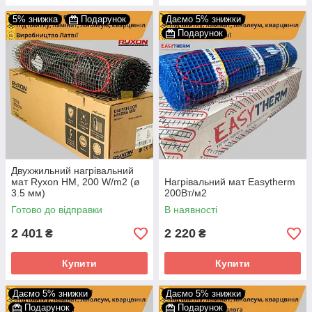
5% знижка
Подарунок
Даємо 5% знижки
Подарунок
Двухжильний нагрівальний
мат Ryxon HM, 200 W/m2 (ø
Нагрівальний мат Easytherm
3.5 мм)
200Вт/м2
Готово до відправки
В наявності
2 401
2 220
₴
₴
Купити
Купити
Даємо 5% знижки
Даємо 5% знижки
Подарунок
Подарунок