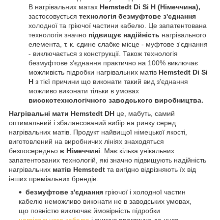
В нагрівальних матах
Hemstedt
Di Si H
(Німеччина),
застосовується
технологія безмуфтове з'єднання
холодної та гріючої частини кабелю. Це запатентована
технологія значно
підвищує надійність
нагрівального
елемента, т. к. єдине слабке місце - муфтове з'єднання
- виключається з конструкції. Також технологія
безмуфтове з'єднання практично на 100% виключає
можливість підробки нагрівальних матів
Hemstedt Di Si
H
з тієї причини що виконати такий вид з'єднання
можливо виконати тільки в умовах
високотехнологічного заводського виробництва.
Нагрівальні мати Hemstedt DH
це, мабуть, самий
оптимальний і збалансований вибір на ринку серед
нагрівальних матів. Продукт найвищої німецької якості,
виготовлений на виробничих лініях знаходяться
безпосередньо
в Німеччині
. Має кілька унікальних
запатентованих технологій, які значно підвищують надійність
нагрівальних
матів Hemstedt
та вигідно відрізняють їх від
інших преміальних брендів:
безмуфтове з'єднання
гріючої і холодної частин
кабелю неможливо виконати не в заводських умовах,
що повністю виключає ймовірність підробки