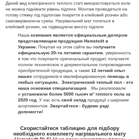
Даний вид електричного теплого статі використовується коли
не можна піднімати рівень підлоги. Монтаж проводиться на
готову стяжку під підлогове покриття в клейовий розчин або
самовирівнююча суміш. Нагрівальний мат топиться в
клейовий розчин, не підвищуючи висоту підлоги.
Наша
компания является официальным дилером
представляющем продукцию
Hemstedt в
Украине.
Покупая на этом сайте вы п
олучаете
официальную 20-ти летнюю гарантию
, уверенность
в том что покупаете оригинальный продукт, получаете
полное техническое и документальное сопровождение
приобретенной продукции, а также
12 летний опыт
наших
сотрудников и квалифицированную
помощь в
любых ситуациях.
Электрический теплый пол - это
наша основная специализация
. . Мы реализовали
и
установили более 5000 тысяч м²
теплого пола за
2020 год
. У нас есть
свой склад
продукції з широким
асортиментом.
Звертайтеся - будемо раді
допомогти!
Скористайтеся таблицею для підбору
необхідного комплекту нагрівального мату