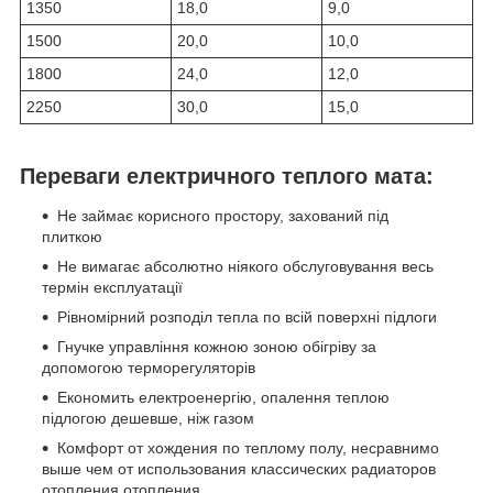
1350
18,0
9,0
1500
20,0
10,0
1800
24,0
12,0
2250
30,0
15,0
Переваги електричного теплого мата:
Не займає корисного простору, захований під
плиткою
Не вимагає абсолютно ніякого обслуговування весь
термін експлуатації
Рівномірний розподіл тепла по всій поверхні підлоги
Гнучке управління кожною зоною обігріву за
допомогою терморегуляторів
Економить електроенергію, опалення теплою
підлогою дешевше, ніж газом
Комфорт от хождения по теплому полу, несравнимо
выше чем от использования классических радиаторов
отопления отопления