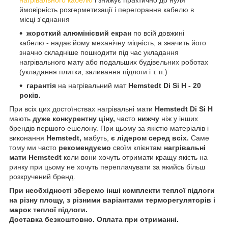
нагрівального кабелю
і знижує практично до нуля
ймовірність розгерметизації і перегорання кабелю в
місці з'єднання
жорсткий алюмінієвий екран
по всій довжині
кабелю - надає йому механічну міцність, а значить його
значно складніше пошкодити під час укладання
нагрівального мату або подальших будівельних роботах
(укладання плитки, заливання підлоги і т. п.)
гарантія
на нагрівальний мат
Hemstedt Di Si H - 20
років.
При всіх цих достоїнствах нагрівальні мати
Hemstedt Di Si H
мають
дуже конкурентну ціну,
часто
нижчу
ніж у інших
брендів першого ешелону. При цьому за якістю матеріалів і
виконання
Hemstedt,
мабуть,
є лідером серед всіх.
Саме
тому ми часто
рекомендуємо
своїм клієнтам
нагрівальні
мати
Hemstedt
коли вони хочуть отримати кращу якість на
ринку при цьому не хочуть переплачувати за якийсь більш
розкручений бренд.
При необхідності зберемо інші комплекти теплої підлоги
на різну площу, з різними варіантами терморегуляторів і
марок теплої підлоги.
Доставка безкоштовно. Оплата при отриманні.