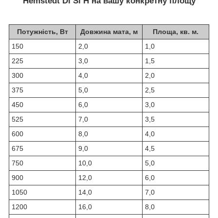
Hemstedt Di Si H на вашу конкретну площу
Потужність, Вт
Довжина мата, м
Площа, кв. м.
150
2,0
1,0
225
3,0
1,5
300
4,0
2,0
375
5,0
2,5
450
6,0
3,0
525
7,0
3,5
600
8,0
4,0
675
9,0
4,5
750
10,0
5,0
900
12,0
6,0
1050
14,0
7,0
1200
16,0
8,0