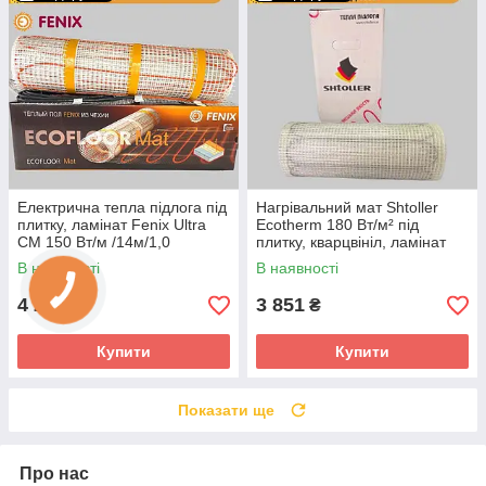
Електрична тепла підлога під
Нагрівальний мат Shtoller
плитку, ламінат Fenix Ultra
Ecotherm 180 Вт/м² під
CM 150 Вт/м /14м/1,0
плитку, кварцвініл, ламінат
В наявності
В наявності
4 280
3 851
₴
₴
Купити
Купити
Показати ще
Про нас