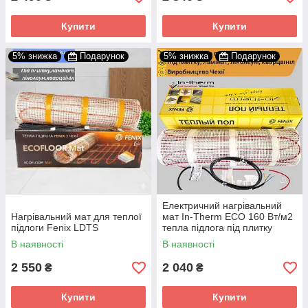
Купити
Купити
5% знижка
Подарунок
5% знижка
Подарунок
Електричний нагрівальний
Нагрівальний мат для теплої
мат In-Therm ECO 160 Вт/м2
підлоги Fenix LDTS
тепла підлога під плитку
В наявності
В наявності
2 550
2 040
₴
₴
Купити
Купити