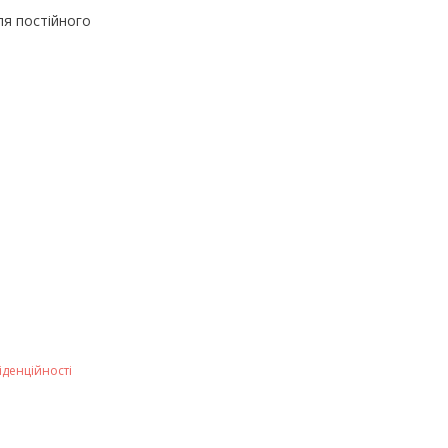
я постійного
іденційності