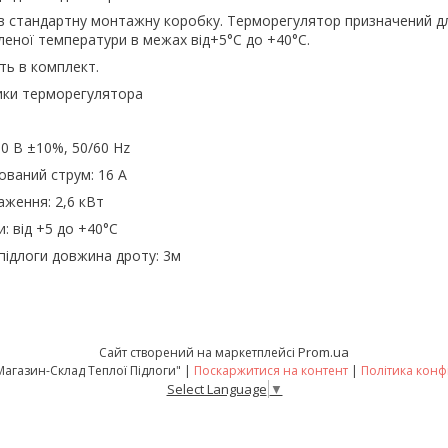
 стандартну монтажну коробку. Терморегулятор призначений дл
еної температури в межах від+5°C до +40°C.
ть в комплект.
тики терморегулятора
0 В ±10%, 50/60 Hz
ваний струм: 16 А
ження: 2,6 кВт
: від +5 до +40°C
підлоги довжина дроту: 3м
Prom.ua
Сайт створений на маркетплейсі
Pol v Dom "Магазин-Склад Теплої Підлоги" |
Поскаржитися на контент
|
Політика конф
Select Language
▼