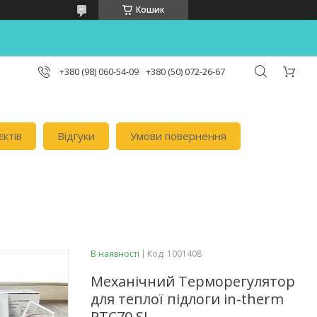
Кошик
+380 (98) 060-54-09
+380 (50) 072-26-67
єктів
Відгуки
Умови повернення
В наявності
Код:
1001408
Механічний Терморегулятор
для теплої підлоги in-therm
RTC70 SL