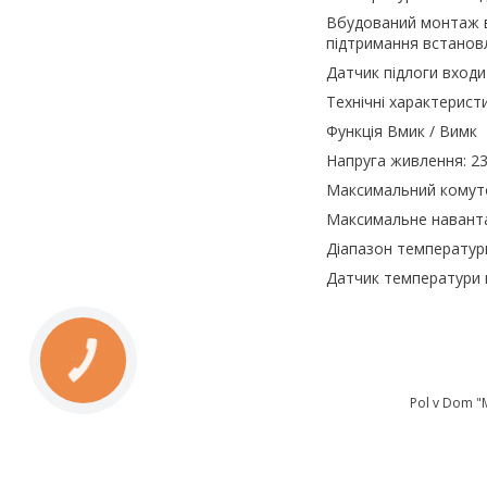
Вбудований монтаж в
підтримання встановл
Датчик підлоги входи
Технічні характерис
Функція В
мик / Вимк
Напруга живлення: 23
Максимальний комуто
Максимальне наванта
Діапазон температури
Датчик температури 
КНОПКА
ЗВ'ЯЗКУ