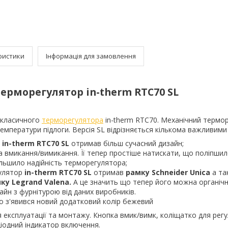
ристики
Інформація для замовлення
ерморегулятор in-therm RTC70 SL
 класичного
терморегулятора
in-therm RTC70. Механічний термо
мператури підлоги. Версія SL відрізняється кількома важливим
р
in-therm RTC70
SL
отримав більш сучасний дизайн;
а вмикання/вимикання. Її тепер простіше натискати, що поліпшил
ільшило надійність терморегулятора;
улятор
in-therm RTC70
SL
отримав
рамку Schneider Unica
а та
ку Legrand Valena.
А це значить що тепер його можна органіч
айн з фурнітурою від даних виробників.
го з'явився новий додатковий колір бежевий
я експлуатації та монтажу. Кнопка вмик/вимк, коліщатко для рег
іодний індикатор включення.