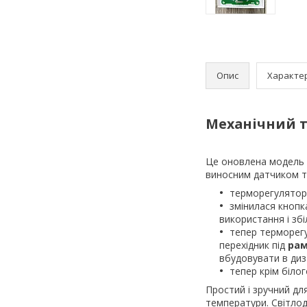
Опис
Характе
Механічний т
Це оновлена модель
виносним датчиком те
терморегулято
змінилася кнопк
використання і зб
тепер терморег
перехідник під
рам
вбудовувати в диз
тепер крім біло
Простий і зручний дл
температури. Світлод