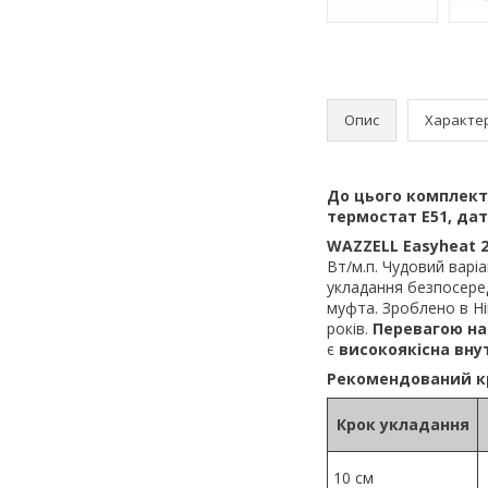
Опис
Характе
До цього комплек
термостат E51, да
WAZZELL Easyheat 
Вт/м.п. Чудовий варі
укладання безпосеред
муфта. Зроблено в Н
років.
Перевагою на
є
високоякісна вну
Рекомендований кр
Крок укладання
10 см