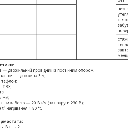
без т
незн
утеп
стяжк
забу
пове
стяжк
тепл
завт
менш
стики:
т — двожильний провідник із постійним опором;
влення — довжина 3 м;
 тефлон;
— ПВХ;
та;
5 мм;
 1 м кабелю — 20 Вт/м (за напруги 230 В);
° нагрівання + 80 °C
ермостата:
ь, Вт - 2