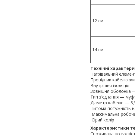
12 см
14 см
Технічні характери
Нагрівальний елемен
Провідник кабелю жи
Внутрішня ізоляція —
Зовнішня оболонка 
Тип з'єднання — муф
Діаметр кабелю — 3,
Питома потужність на
Максимальна робоча t
Сірий колір
Характеристики т
Споживана потужніст