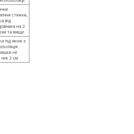
еплоізоляції
ачне
лення стяжки,
а від
довника на 2
рхи та вище.
а під якою є
оізоляція
овшки не
 ніж 2 см