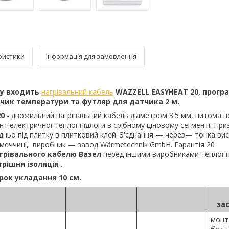
ристики
Інформація для замовлення
ту входить
нагрівальний кабель
WAZZELL EASYHEAT 20, прогр
тчик температури та футляр для датчика 2 м.
20
- двожильний нагрівальний кабель діаметром 3.5 мм, питома п
ант електричної теплої підлоги в срібному ціновому сегменті. Пр
ньо під плитку в плитковий клей. З'єднання — через— тонка вис
імеччині, виробник — завод Wärmetechnik GmbH. Гарантія 20
грівального кабелю Вазел
перед іншими виробниками теплої п
трішня ізоляція
.
ок укладання 10 см.
за
монт