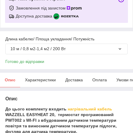
Замовлення під захистом
Доступна доставка
Длина кабелю/ Площа укладання/ Потужність
10 м / 0,8 м2-1,4 м2 / 200 Вт
Готово до відправки
Опис
Характеристики
Доставка
Оплата
Умови п
Опис
До цього комплекту входить
нагрівальний кабель
WAZZELL EASYHEAT 20, термостат програмований
PWT002 з WI-FI з вбудованим датчиком температури
повітря та виносним датчиком температури підлоги,
футляр для датчика температури.