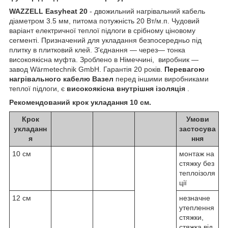
WAZZELL Easyheat 20
- двожильний нагрівальний кабель
діаметром 3.5 мм, питома потужність 20 Вт/м.п. Чудовий
варіант електричної теплої підлоги в срібному ціновому
сегменті. Призначений для укладання безпосередньо під
плитку в плитковий клей. З'єднання — через— тонка
високоякісна муфта. Зроблено в Німеччині, виробник —
завод Wärmetechnik GmbH. Гарантія 20 років.
Перевагою
нагрівального кабелю Вазел
перед іншими виробниками
теплої підлоги, є
високоякісна внутрішня ізоляція
.
Рекомендований крок укладання 10 см.
Крок
Умови
укладанн
застосува
я
ння
10 см
монтаж на
стяжку без
теплоізоля
ції
12 см
незначне
утеплення
стяжки,
стяжка від