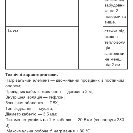
забудовни
ка на 2
поверхи та
вище.
14 см
стяжка під
якою є
теплоізоля
ція
завтовшки
не менш
ніж 2 см
Технічні характеристики:
Нагрівальний елемент — двожильний провідник із постійним
опором;
Провідник кабелю живлення — довжина 3 м;
Внутрішня ізоляція — тефлон;
Зовнішня оболонка — ПВХ;
Тип з'єднання — муфта;
Діаметр кабелю — 3,5 мм;
Питома потужність на 1 м кабелю — 20 Вт/м (за напруги 230
В);
Максимальна робоча t° нагрівання + 80 °C