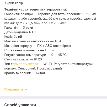
Сірий колір
Технічні характеристики термостата:
Габаритні розміри — коробка для встановлення: 86*86 мм
квадратна або європейська 60 мм кругла коробка; дротові
клеми: дріт 2 х 1,5 мм2 або 1 х 2,5 мм2
Гарантія — 3 роки
Датчики-датчик NTC
Колір білий
Максимальне навантаження — 16 А
Матеріал корпусу — ПК + АБС (антипірен)
Споживана потужність — 1,5 Вт
Регулювання температури — 0...+45 °C
Ступінь захисту — IP 20
Тип т
ерморегулятора
— WI-FI, Регулятори температури
повітря, Сенсорний, Програмований
Країна-виробник — Китай
Приховати
Спосіб упаковки