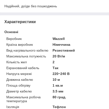
Надійний, доїде без пошкоджень
Характеристики
Основні
Виробник
Wazzell
Країна виробник
Німеччина
Вид нагрівального кабелю
Резистивний
Максимальна потужність
20 Вт/м
Кількість жил
2
Екранований кабель
Так
Напруга мережі
220~240 В
Довжина кабелю
10 м
Площа обігріву
1 кв.м
Діаметр кабелю
3.5 мм
Максимальна робоча
80 град.
температура
Ізоляція
Тефлон