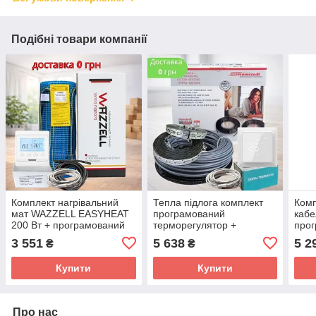
Подібні товари компанії
Комплект нагрівальний
Тепла підлога комплект
Комп
мат WAZZELL EASYHEAT
програмований
кабе
200 Вт + програмований
терморегулятор +
прог
термостат. Тепла підлога
нагрівальний кабель
унів
3 551
5 638
5 2
₴
₴
під плитку
Hemstedt Di Si R
тепл
Купити
Купити
Про нас