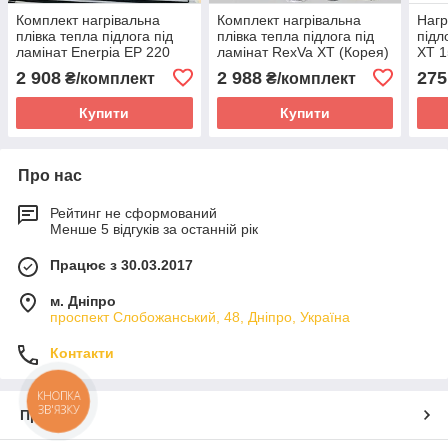
Комплект нагрівальна
Комплект нагрівальна
Нагр
плівка тепла підлога під
плівка тепла підлога під
підл
ламінат Enerpia EP 220
ламінат RexVa XT (Корея)
XT 1
Вт/м² (Корея) + Wi-Fi
+ Wi-Fi терморегулятор in-
2 908
2 988
275
₴/комплект
₴/комплект
терморегулятор
therm PWT002
Купити
Купити
Про нас
Рейтинг не сформований
Менше 5 відгуків за останній рік
Працює з 30.03.2017
м. Дніпро
проспект Слобожанський, 48, Дніпро, Україна
Контакти
КНОПКА
ЗВ'ЯЗКУ
Про нас