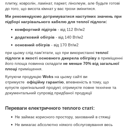
плитку, ковролін, ламінат, паркет, лінолеум, але будьте готові
до того, що висота кімнат у вас трохи змінитися.
Ми рекомендуємо дотримуватися наступних значень при
підборі нагрівального кабелю для теплої підлоги:
комфортний підігрів
- від 112 Вт/м2
додатковий обігрів
- від 140 Вт/м2
основний обігрів
- від 170 Вт/м2
при цьому слід пам'ятати, що при використанні
теплої
підлоги в якості основного джерела обігріву
в приміщенні
його площа повинна складати
не менше 70% від загальної
площі
приміщення.
Купуючи продукцію
Woks
на цьому сайті ви
отримуєте
офіційну гарантію
, впевненість в тому, що
купуєте оригінальний продукт, отримуєте повне технічне та
документальний супровід придбаної продукції
Переваги електричного теплого статі:
Не займає корисного простору, захований в стяжці
Не вимагає абсолютно ніякого обслуговування весь