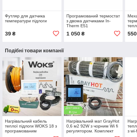
Футляр для датчика
Програмований термостат
Мех
температури підлоги
з двома датчиками In-
терм
Therm E51
тепл
RTC
39
1 050
550
₴
₴
Подібні товари компанії
Нагрівальний кабель
Нагрівальний мат GrayHot
Нагр
теплої підлоги WOKS 18 з
0,6 м2 92W з чорним Wi fi
тепл
програмованим
регулятором. Комплект
з wi
регулятором
теплої підлоги