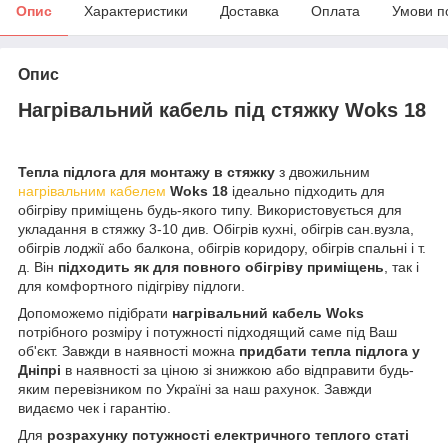
Опис
Характеристики
Доставка
Оплата
Умови п
Опис
Нагрівальний кабель під стяжку Woks 18
Тепла підлога для монтажу в стяжку
з двожильним
нагрівальним кабелем
Woks 18
ідеально підходить для
обігріву приміщень будь-якого типу. Використовується для
укладання в стяжку 3-10 див. Обігрів кухні, обігрів сан.вузла,
обігрів лоджії або балкона, обігрів коридору, обігрів спальні і т.
д. Він
підходить як для повного обігріву приміщень
, так і
для комфортного підігріву підлоги.
Допоможемо підібрати
нагрівальний кабель
Woks
потрібного розміру і потужності підходящий саме під Ваш
об'єкт. Завжди в наявності можна
придбати тепла підлога у
Дніпрі
в наявності за ціною зі знижкою або відправити будь-
яким перевізником по Україні за наш рахунок. Завжди
видаємо чек і гарантію.
Для
розрахунку потужності електричного теплого статі