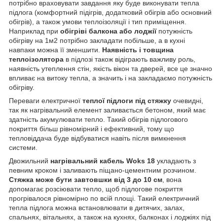
потрібно враховувати завдання яку буде виконувати тепла
підлога (комфортний підігрів, додатковий обігрів або основний
обігрів), а також умови теплоізоляції і тип приміщення.
Наприклад при
обігріві балкона або лоджії
потужність
обігріву на 1м2 потрібно закладати побільше, а в кухні
навпаки можна її зменшити.
Наявність і товщина
теплоізолятора
в підлозі також відіграють важливу роль,
наявність утеплення стін, якість вікон та дверей, все це значно
впливає на витоку тепла, а значить і на закладаємо потужність
обігріву.
Переваги електричної
теплої підлоги під стяжку
очевидні,
так як нагрівальний елемент заливається бетоном, який має
здатність акумулювати тепло. Такий обігрів підлогового
покриття більш рівномірний і ефективний, тому що
тепловіддача буде відбуватися навіть після вимкнення
системи.
Двожильний
нагрівальний кабель Woks 18
укладають з
певним кроком і заливають піщано-цементним розчином.
Стяжка може бути завтовшки від 3 до 10 см
, вона
допомагає розсіювати тепло, щоб підлогове покриття
прогрівалося рівномірно по всій площі. Такий електричний
тепла підлога можна встановлювати в дитячих, залах,
спальнях, вітальнях, а також на кухнях, балконах і лоджіях під