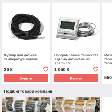
Футляр для датчика
Програмований термостат
Мех
температури підлоги
з двома датчиками In-
терм
Therm E51
тепл
RTC
39
1 050
₴
₴
550
Купити
Купити
Подібні товари компанії