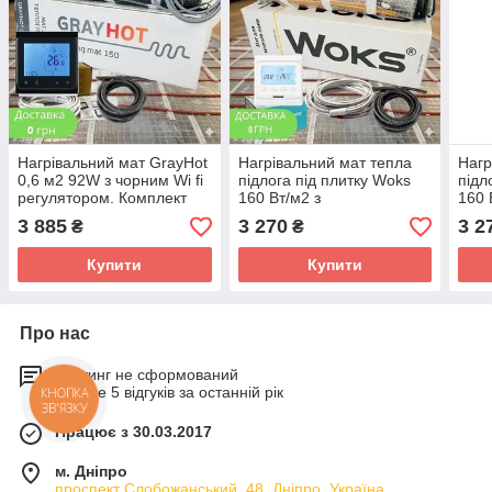
Нагрівальний мат GrayHot
Нагрівальний мат тепла
Нагр
0,6 м2 92W з чорним Wi fi
підлога під плитку Woks
підл
регулятором. Комплект
160 Вт/м2 з
160 
теплої підлоги
програмованим
про
3 885
3 270
3 2
₴
₴
регулятором
регу
Купити
Купити
Про нас
Рейтинг не сформований
Менше 5 відгуків за останній рік
КНОПКА
ЗВ'ЯЗКУ
Працює з 30.03.2017
м. Дніпро
проспект Слобожанський, 48, Дніпро, Україна