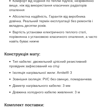
Комфорт від ходіння по теплій підлозі, незрівнянно
вище, ніж від використання класичних радіаторів
опалення
Абсолютна надійність. Гарантія від виробника
довічна. Реальний термін експлуатації без ремонтів і
вкладень десятки років.
Вартість установки електричного теплого статі,
порівнянна з установкою класичного опалення, а часто
навіть буває нижче
Конструкція мату:
Тип кабелю: двожильний цілісний резистивний
провідник зафіксований на сітці
Ізоляція нагрівальної жили: Arnitel® З
Зовнішня ізоляція: PVC без свинцю, помаранчева
Діаметр нагрівального кабелю: 3 мм
Довжина холодного кабелю живлення: 3 м
Комплект поставки: