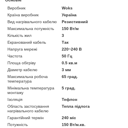
Виробник
Woks
Країна виробник
Україна
Вид нагрівального кабелю
Резистивний
Максимальна потужність
150 Вт/м
Кількість жил
3
Екранований кабель
Так
Напруга мережі
220~240 В
Частота
50 Гц
Площа обігріву
0.5 кв.м
Діаметр кабелю
3 мм
Максимальна робоча
65 град.
температура
Мінімальна температура
5 град.
монтажу
Ізоляція
Тефлон
Область застосування
Тепла підлога
нагрівального кабелю
Гарантійний термін
240 міс
Потужність
150 Вт/м.кв.