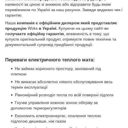
наявності за ціною зі знижкою або відправити будь-яким
перевізником по Україні за наш рахунок. Завжди видаємо чек і
гарантію.
Наша
компанія є офіційним дилером який представляє
продукцію
Woks
в Україні.
Купуючи на цьому сайті ви
п
олучаете офіційну гарантію
, впевненість в тому, що
купуєте оригінальний продукт, отримуєте повне технічне та
документальний супровід придбаної продукції.
Переваги електричного теплого мата:
Не займає корисного простору, захований під
плиткою
Не вимагає абсолютно ніякого обслуговування весь
термін експлуатації
Рівномірний розподіл тепла по всій поверхні підлоги
Гнучке управління кожною зоною обігріву за
допомогою терморегуляторів
Економить електроенергію, опалення теплою
підлогою дешевше, ніж газом