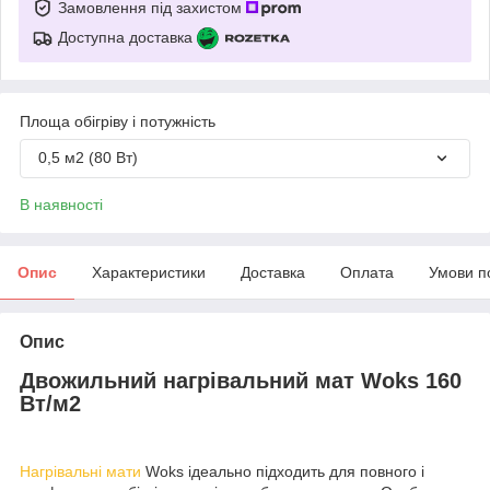
Замовлення під захистом
Доступна доставка
Площа обігріву і потужність
0,5 м2 (80 Вт)
В наявності
Опис
Характеристики
Доставка
Оплата
Умови п
Опис
Двожильний нагрівальний мат Woks 160
Вт/м2
Нагрівальні мати
Woks ідеально підходить для повного і