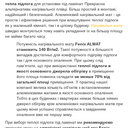
тепла підлога
для установки під ламінат. Прекрасна
альтернатива нагрівальної плівці. Більш простий в монтажі,
надійніший і безпечніший. Алюмінієвий нагрівальний
мат - це
просте і ефективне рішення при влаштуванні теплої підлоги
як у маленькій кімнаті, так і в цілому будинку.
Нагрівальні мати
швидко монтуються тому навіть укладання їх на більшу площу
не займе багато часу.
Потужність нагрівального мату
Fenix ALMAT
становить 140 Вт/м2.
Такої потужності в більшості
випадків достатньо для комфортного підігріву підлоги
так і для основного опалення. При цьому слід
пам'ятати, що при використанні
теплої підлоги в
якості основного джерела обігріву
в приміщенні
його площа повинна складати
не менше 70% від
загальної площі
приміщення. У практиці нашої
компанії велика кількість об'єктів з встановленими
алюмінієвими матами в якості основного опалення.
Тобто в цих будинках і квартирах немає більше ніяких
джерел обігріву крім алюмінієвих нагрівальних матів при
цьому вони успішно справляються з завданням
опалення вже не першу зиму.
При виборі теплої підлоги під ламінат ми
рекомендуємо
звернути увагу на
алюмінієві нагрівальний ма
т
Fenix