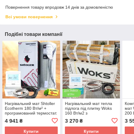
Повернення товару впродовж 14 днів за домовленістю
Всі умови повернення
Подібні товари компанії
Нагрівальний мат Shtoller
Нагрівальний мат тепла
Комп
Ecotherm 180 Вт/м² +
підлога під плитку Woks
мат
програмований термостат.
160 Вт/м2 з
200 
Під плитку, ламінат, вініл
програмованим
терм
4 941
3 270
3 5
₴
₴
регулятором
під 
Купити
Купити