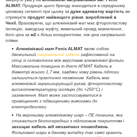
ALMAT
.
Продукція цього бренду знаходиться в середньому
ціновому сегменті при цьому за
дуже адекватну вартість
ви
отримуєте
продукт найвищого рівня
,
вироблений в
Чехії.
Враховуючи, що алюмінієвий мат має фторопластову
ізоляцію, заводську муфту, живильний провід заземлення,
його ціна за
м2
є більш конкурентним, ніж ціна нагрівальної
плівки.
Алюмінієвий мат
Fenix ALMAT
являє собою
двожильний
нагрівальний кабель
зафіксований на
сітці зі скловолокна між верствам алюмінієвої фольги.
Максимальна товщина in-therm AFMAT Кабель в
діаметрі всього 1,7 мм, завдяки чому рівень підлоги
залишиться практично незмінним. Кабель має
алюмінієвий экранизирующий рукав, фторопластову
високотемпературну ізоляцію (до +250°C) і
заземлення. Мат може застосовуватися в
приміщеннях з підвищеними вимогами до
електробезпеки.
На верхньому алюмінієвому шарі – ПЕ тканина, яка
стикається безпосередньо з підлоговим покриттям і
захищає кабель від механічних пошкоджень
.
Фольговані шари в даному випадку так само грають