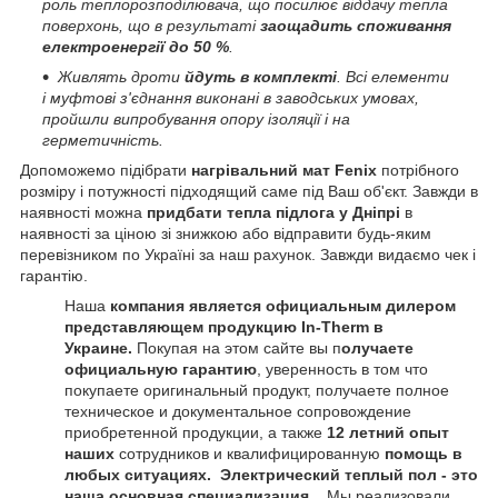
роль теплорозподілювача, що посилює віддачу тепла
поверхонь, що в результаті
заощадить споживання
електроенергії до 50 %
.
Живлять дроти
йдуть в комплекті
. Всі елементи
і муфтові з'єднання виконані в заводських умовах,
пройшли випробування опору ізоляції і на
герметичність.
Допоможемо підібрати
нагрівальний мат
Fenix
потрібного
розміру і потужності підходящий саме під Ваш об'єкт. Завжди в
наявності можна
придбати тепла підлога у Дніпрі
в
наявності за ціною зі знижкою або відправити будь-яким
перевізником по Україні за наш рахунок. Завжди видаємо чек і
гарантію.
Наша
компания является официальным дилером
представляющем продукцию In-Therm в
Украине.
Покупая на этом сайте вы п
олучаете
официальную гарантию
, уверенность в том что
покупаете оригинальный продукт, получаете полное
техническое и документальное сопровождение
приобретенной продукции, а также
12 летний опыт
наших
сотрудников и квалифицированную
помощь в
любых ситуациях.
Электрический теплый пол - это
наша основная специализация
. . Мы реализовали