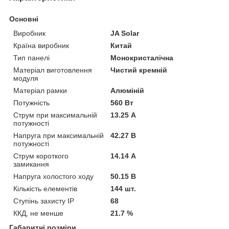
Основні
Виробник
JA Solar
Країна виробник
Китай
Тип панелі
Монокристалічна
Матеріал виготовлення
Чистий кремній
модуля
Матеріал рамки
Алюміній
Потужність
560 Вт
Струм при максимальній
13.25 А
потужності
Напруга при максимальній
42.27 В
потужності
Струм короткого
14.14 А
замикання
Напруга холостого ходу
50.15 В
Кількість елементів
144 шт.
Ступінь захисту IP
68
ККД, не менше
21.7 %
Габаритні розміри