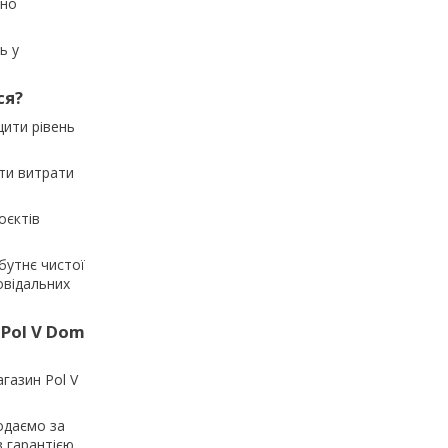
йно
ь у
ся?
щити рівень
ти витрати
оєктів
бутнє чистої
овідальних
 Pol V Dom
агазин Pol V
одаємо за
 гарантією.