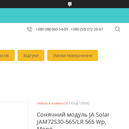
+380 (98) 060-54-09
+380 (50) 072-26-67
єктів
Відгуки
Умови повернення
Немає в наявності
Код:
19360
Сонячний модуль JA Solar
JAM72S30-565/LR 565 Wp,
Mono