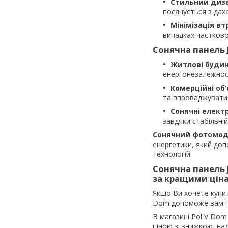
Стильний диз
поєднується з даха
Мінімізація вт
випадках частково
Сонячна панель 
Житлові буди
енергонезалежност
Комерційні об
та впроваджувати е
Сонячні елект
завдяки стабільній
Сонячний фотомо
енергетики, який доп
технологій.
Сонячна панель 
за кращими цін
Якщо Ви хочете куп
Dom допоможе вам пі
В магазині Pol V Dom
ціною зі знижкою, на