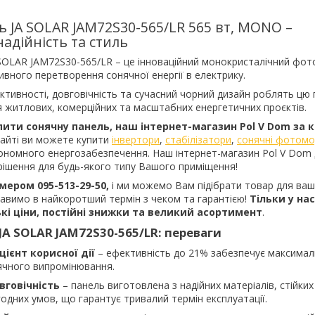
 JA SOLAR JAM72S30-565/LR 565 вт, MONO –
надійність та стиль
SOLAR JAM72S30-565/LR – це інноваційний монокристалічний фот
вного перетворення сонячної енергії в електрику.
ктивності, довговічність та сучасний чорний дизайн роблять цю
 житлових, комерційних та масштабних енергетичних проєктів.
пити сонячну панель, наш інтернет-магазин Pol V Dom за
айті ви можете купити
інвертори
,
стабілізатори
,
сонячні фотомо
втономного енергозабезпечення. Наш інтернет-магазин Pol V Do
рішення для будь-якого типу Вашого приміщення!
мером 095-513-29-50,
і ми можемо Вам підібрати товар для ваш
авимо в найкоротший термін з чеком та гарантією!
Тільки у на
ькі ціни, постійні знижки та великий асортимент
.
JA SOLAR JAM72S30-565/LR: переваги
ієнт корисної дії
– ефективність до 21% забезпечує максима
ячного випромінювання.
вговічність
– панель виготовлена з надійних матеріалів, стійких
одних умов, що гарантує тривалий термін експлуатації.