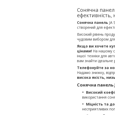
Сонячна панель
ефективність, 
Сонячна панель
JA 
створений для ефекти
Високий рівень проду
чудовим вибором для
Якщо ви хочете ку
цінами!
На нашому с
іншої техніки для а
вам знайти ідеальне 
Телефонуйте за но
Надамо знижку, відпр
висока якість, низ
Сонячна панель 
Високий коефіц
використання сон
Міцність та до
несприятливих пог