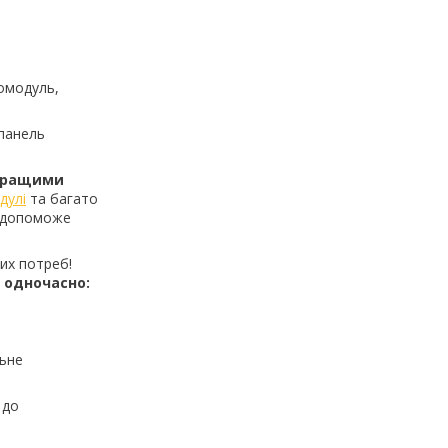
омодуль,
 панель
 кращими
дулі
та багато
m допоможе
их потреб!
с одночасно:
льне
 до