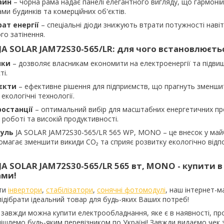
айн
– чорна рама надає панелі елегантного вигляду, що гармоні
ми будинків та комерційних об'єктів.
рат енергії
– спеціальні діоди знижують втрати потужності навіт
го затінення.
JA SOLAR JAM72S30-565/LR: для чого встановлюєть
нки
– дозволяє власникам економити на електроенергії та підви
і.
’єкти
– ефективне рішення для підприємств, що прагнуть зменши
кологічні технології.
ростанції
– оптимальний вибір для масштабних енергетичних пр
 роботі та високій продуктивності.
дуль
JA SOLAR JAM72S30-565/LR 565 WP, MONO – це внесок у май
омагає зменшити викиди CO₂ та сприяє розвитку екологічно відп
JA SOLAR JAM72S30-565/LR 565 вт, MONO - купити в
ами!
ити
інвертори
,
стабілізатори
,
сонячні фотомодулі
, наш інтернет-м
дібрати ідеальний товар для будь-яких Ваших потреб!
 завжди можна купити електрообладнання, яке є в наявності, пр
дішлемо будь-яким перевізником по Україні! Завжди видаємо чек з