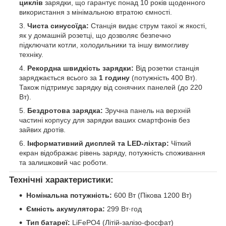
циклів
зарядки, що гарантує понад 10 років щоденного
використання з мінімальною втратою ємності.
Чиста синусоїда:
Станція видає струм такої ж якості,
як у домашній розетці, що дозволяє безпечно
підключати котли, холодильники та іншу вимогливу
техніку.
Рекордна швидкість зарядки:
Від розетки станція
заряджається всього за
1 годину
(потужність 400 Вт).
Також підтримує зарядку від сонячних панелей (до 220
Вт).
Бездротова зарядка:
Зручна панель на верхній
частині корпусу для зарядки ваших смартфонів без
зайвих дротів.
Інформативний дисплей та LED-ліхтар:
Чіткий
екран відображає рівень заряду, потужність споживання
та залишковий час роботи.
Технічні характеристики:
Номінальна потужність:
600 Вт (Пікова 1200 Вт)
Ємність акумулятора:
299 Вт·год
Тип батареї:
LiFePO4 (Літій-залізо-фосфат)