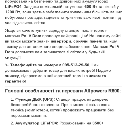
побудована на безпечних та довговічних акумуляторах
LiFePO4
. Завдяки номінальній потужності
600 Вт
та піковій у
1200 Вт
, вона здатна забезпечити живленням більшість ваших
побутових приладів, гаджетів та критично важливої техніки під
час відключень світла.
Якщо ви хочете купити зарядну станцію, наш інтернет-
магазин
Pol V Dom
пропонує найкращі ціни! На нашому сайті
ви також можете знайти
інвертори, сонячні панелі
та іншу
техніку для автономного енергозабезпечення. Магазин
Pol V
Dom
допоможе вам залишатися зі світлом у будь-якій
ситуації!
📞
Телефонуйте за номером 095-513-29-50
, і ми
допоможемо підібрати товар для ваших потреб! Надамо
знижку
, відправимо в найкоротший термін з
чеком та
гарантією
!
Головні особливості та переваги Allpowers R600:
Функція ДБЖ (UPS):
Станція працює як джерело
безперебійного живлення. При зникненні світла ваша
техніка (комп'ютери, котли) продовжить працювати без
перезавантаження.
Акумулятор LiFePO4:
Розрахований на
3500+