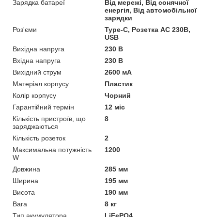
Зарядка батареї
Від мережі, Від сонячної
енергія, Від автомобільної
зарядки
Роз'єми
Type-C, Розетка AC 230В,
USB
Вихідна напруга
230 В
Вхідна напруга
230 В
Вихідний струм
2600 мА
Матеріал корпусу
Пластик
Колір корпусу
Чорний
Гарантійний термін
12 міс
Кількість пристроїв, що
8
заряджаються
Кількість розеток
2
Максимальна потужність
1200
W
Довжина
285 мм
Ширина
195 мм
Висота
190 мм
Вага
8 кг
Тип акумулятора
LiFePO4