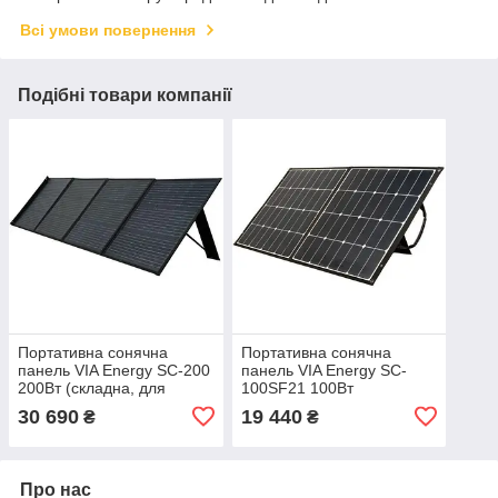
Всі умови повернення
Подібні товари компанії
Портативна сонячна
Портативна сонячна
панель VIA Energy SC-200
панель VIA Energy SC-
200Вт (складна, для
100SF21 100Вт
зарядних станцій, роз'єм
(Sunpower, DC5521)
30 690
19 440
₴
₴
MC4)
Про нас