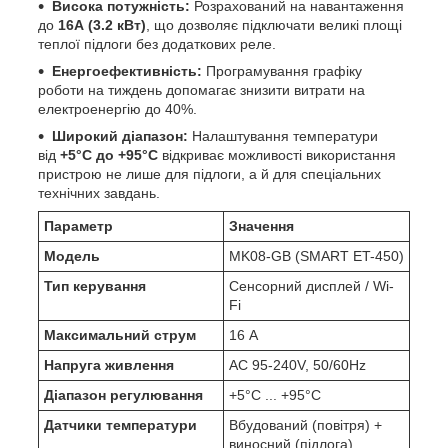
Висока потужність:
Розрахований на навантаження
до
16А (3.2 кВт)
, що дозволяє підключати великі площі
теплої підлоги без додаткових реле.
Енергоефективність:
Програмування графіку
роботи на тиждень допомагає знизити витрати на
електроенергію до 40%.
Широкий діапазон:
Налаштування температури
від
+5°C до +95°C
відкриває можливості використання
пристрою не лише для підлоги, а й для спеціальних
технічних завдань.
Параметр
Значення
Модель
MK08-GB (SMART ET-450)
Тип керування
Сенсорний дисплей / Wi-
Fi
Максимальний струм
16 А
Напруга живлення
AC 95-240V, 50/60Hz
Діапазон регулювання
+5°C ... +95°C
Датчики температури
Вбудований (повітря) +
виносний (підлога)