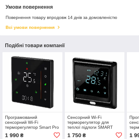
Умови повернення
Повернення товару впродовж 14 днів за домовленістю
Всі умови повернення
Подібні товари компанії
Програмований
Сенсорний Wi-Fi
Про
сенсорний Wi-Fi
терморегулятор для
сенс
терморегулятор Smart Pro
теплої підлоги SMART
терм
(Чорний)
MH-1824
(Біл
1 990
1 750
1 9
₴
₴