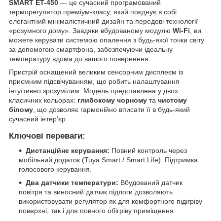
SMART ET-450
— це сучасний програмований
терморегулятор преміум-класу, який поєднує в собі
елегантний мінімалістичний дизайн та передові технології
«розумного дому». Завдяки вбудованому модулю
Wi-Fi
, ви
можете керувати системою опалення з будь-якої точки світу
за допомогою смартфона, забезпечуючи ідеальну
температуру вдома до вашого повернення.
Пристрій оснащений великим сенсорним дисплеєм із
приємним підсвічуванням, що робить налаштування
інтуїтивно зрозумілим. Модель представлена у двох
класичних кольорах:
глибокому чорному
та
чистому
білому
, що дозволяє гармонійно вписати її в будь-який
сучасний інтер’єр.
Ключові переваги:
Дистанційне керування:
Повний контроль через
мобільний додаток (Tuya Smart / Smart Life). Підтримка
голосового керування.
Два датчики температури:
Вбудований датчик
повітря та виносний датчик підлоги дозволяють
використовувати регулятор як для комфортного підігріву
поверхні, так і для повного обігріву приміщення.