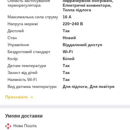
Область застосування
Інфрачервоні обігрівачі,
терморегулятора
Електричні конвектори,
Тепла підлога
Максимальна сила струму
16 А
Напруга мережі
220~240 В
Дисплей
Так
Стан
Новий
Управління
Віддалений доступ
Бездротовий стандарт
Wi-Fi
Колір
Білий
Датчик температури
Так
Захист від дітей
Так
Наявність Wi-Fi
Так
Вид датчика температури
Для підлоги, Для повітря
Приховати
Умови доставки
Нова Пошта