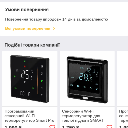
Умови повернення
Повернення товару впродовж 14 днів за домовленістю
Всі умови повернення
Подібні товари компанії
Програмований
Сенсорний Wi-Fi
Про
сенсорний Wi-Fi
терморегулятор для
сенс
терморегулятор Smart Pro
теплої підлоги SMART
терм
(Чорний)
MH-1824
(Біл
1 990
1 750
1 9
₴
₴