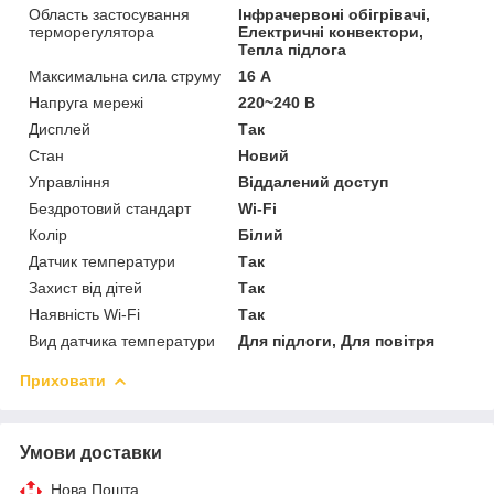
Область застосування
Інфрачервоні обігрівачі,
терморегулятора
Електричні конвектори,
Тепла підлога
Максимальна сила струму
16 А
Напруга мережі
220~240 В
Дисплей
Так
Стан
Новий
Управління
Віддалений доступ
Бездротовий стандарт
Wi-Fi
Колір
Білий
Датчик температури
Так
Захист від дітей
Так
Наявність Wi-Fi
Так
Вид датчика температури
Для підлоги, Для повітря
Приховати
Умови доставки
Нова Пошта