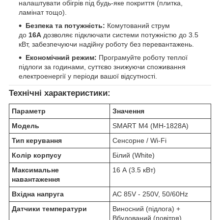
налаштувати обігрів під будь-яке покриття (плитка,
ламінат тощо).
Безпека та потужність:
Комутований струм
до
16А
дозволяє підключати системи потужністю до 3.5
кВт, забезпечуючи надійну роботу без перевантажень.
Економічний режим:
Програмуйте роботу теплої
підлоги за годинами, суттєво знижуючи споживання
електроенергії у періоди вашої відсутності.
Технічні характеристики:
Параметр
Значення
Модель
SMART M4 (MH-1828A)
Тип керування
Сенсорне / Wi-Fi
Колір корпусу
Білий (White)
Максимальне
16 А (3.5 кВт)
навантаження
Вхідна напруга
AC 85V - 250V, 50/60Hz
Датчики температури
Виносний (підлога) +
Вбудований (повітря)