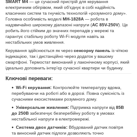
SMART M4
— це сучасний пристрій для керування
електричним обігрівом, який об'єднує в собі надійність
класичних систем та гнучкість технологій «розумного дому».
Головна особливість моделі
MH-1828A
— робота в
надзвичайно широкому діапазоні напруги (
AC 85V-250V
). Це
робить його стійким до значних перепадів у мережі та
гарантує стабільну роботу Wi-Fi модуля навіть за
нестабільних умов живлення.
Керування здійснюється як через
сенсорну панель
із чіткою
індикацією, так і дистанційно через додаток у вашому
смартфоні. Термостат виконаний у лаконічному корпусі, який
ідеально доповнить інтер'єр сучасної квартири чи будинку.
Ключові переваги:
Wi-Fi керування:
Контролюйте температуру вдома,
перебуваючи на роботі або в дорозі. Повна сумісність із
сучасними екосистемами розумного дому.
Універсальне живлення:
Підтримка напруги від
85В
до 250В
забезпечує безперебійну роботу в умовах
нестабільної напруги в електромережі.
Система двох датчиків:
Вбудований датчик повітря
та виносний датчик підлоги дозволяють точно