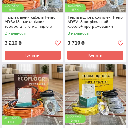
Нагрівальний кабель Fenix
Тепла підлога комплект Fenix
ADSV18 +механічний
ADSV18 нагрівальний
термостат .Тепла підлога
кабель+ програмований
комплект для монтажу в
терморегулятор. Комплект
В наявності
В наявності
стяжку
для монтажу в стяжку
3 210
3 710
₴
₴
Купити
Купити