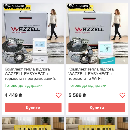
5% знижка
5% знижка
Комплект тепла підлога
Комплект тепла підлога
WAZZELL EASYHEAT +
WAZZELL EASYHEAT +
термостат програмований.
термостат з Wi-Fi
Нагрівальний кабель
програмованою.
Готово до відправки
Готово до відправки
універсальний
Нагрівальний кабель
універсальний
4 449
5 589
₴
₴
Купити
Купити