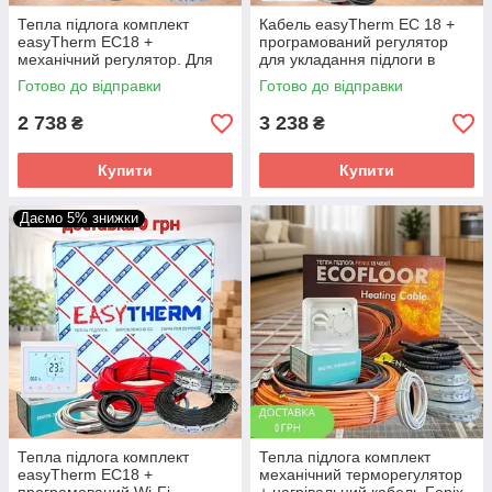
Тепла підлога комплект
Кабель easyTherm EC 18 +
easyTherm EC18 +
програмований регулятор
механічний регулятор. Для
для укладання підлоги в
укладання в стяжку і під
стяжку
Готово до відправки
Готово до відправки
плитку
2 738
3 238
₴
₴
Купити
Купити
Даємо 5% знижки
Тепла підлога комплект
Тепла підлога комплект
easyTherm EC18 +
механічний терморегулятор