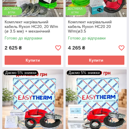
Комплект нагрівальний
Комплект нагрівальний
кабель Ryxon HC20, 20 W/m
кабель Ryxon HC20 20
(ø 3.5 мм) + механічний
W/m(ø3.5
терморегулятор
мм)+терморегулятор
Готово до відправки
Готово до відправки
сенсорний
2 625
4 265
₴
₴
Купити
Купити
Даємо 5% знижки
Даємо 5% знижки