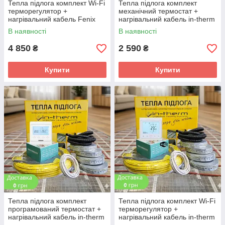
Тепла підлога комплект Wi-Fi
Тепла підлога комплект
терморегулятор +
механічний термостат +
нагрівальний кабель Fenix
нагрівальний кабель in-therm
ADSV18 для монтажу в
ADSV20 для монтажу в
В наявності
В наявності
стяжку
стяжку
4 850
2 590
₴
₴
Купити
Купити
Тепла підлога комплект
Тепла підлога комплект Wi-Fi
програмований термостат +
терморегулятор +
нагрівальний кабель in-therm
нагрівальний кабель in-therm