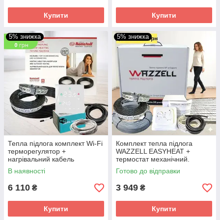
Купити
Купити
5% знижка
5% знижка
Тепла підлога комплект Wi-Fi
Комплект тепла підлога
терморегулятор +
WAZZELL EASYHEAT +
нагрівальний кабель
термостат механічний.
Hemstedt BR-IM
Нагрівальний кабель
В наявності
Готово до відправки
універсальний
6 110
3 949
₴
₴
Купити
Купити