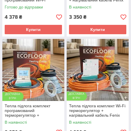
програмований Wi-Fi
+ нагрівальний кабель Fenix
регулятор. Для укладання в
ADSV10
Готово до відправки
В наявності
стяжку і під плитку
4 378
3 350
₴
₴
Купити
Купити
Тепла підлога комплект
Тепла підлога комплект Wi-Fi
програмований
терморегулятор +
терморегулятор +
нагрівальний кабель Fenix
нагрівальний кабель Fenix
ADSV10
В наявності
В наявності
ADSV10