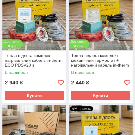
Тепла підлога комплект
Тепла підлога комплект
нагрівальний кабель in-therm
механічний термостат +
ECO PDSV20 з
нагрівальний кабель in-therm
програмованим
ECO PDSV20 для монтажу в
В наявності
В наявності
терморегулятором E51
стяжку
2 940
2 440
₴
₴
Купити
Купити
5% знижка