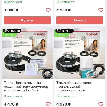
ADSV20 для монтажу в
ADSV20 для монтажу в
В наявності
В наявності
стяжку
стяжку
3 090
4 230
₴
₴
Купити
Купити
5% знижка
5% знижка
Тепла підлога комплект
Тепла підлога комплект
механічний терморегулятор
програмований
+ нагрівальний кабель
терморегулятор +
Hemstedt BR-IM
нагрівальний кабель
В наявності
В наявності
Hemstedt BR-IM
4 470
4 970
₴
₴