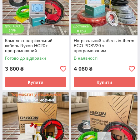
Комплект нагрівальний
Нагрівальний кабель in-therm
кабель Ryxon HC20+
ECO PDSV20 з
програмований
програмованим
терморегулятор 1,0 м2 до 1,3
терморегулятором PWT-002
Готово до відправки
В наявності
м2 (200 Вт)
wif-fi
3 800
4 080
₴
₴
Купити
Купити